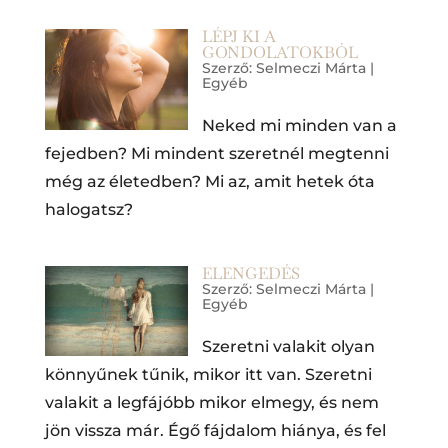
LÉPJ KI A
GONDOLATOKBÓL
Szerző:
Selmeczi Márta
|
Egyéb
Neked mi minden van a
fejedben? Mi mindent szeretnél megtenni
még az életedben? Mi az, amit hetek óta
halogatsz?
ELENGEDÉS
Szerző:
Selmeczi Márta
|
Egyéb
Szeretni valakit olyan
könnyűnek tűnik, mikor itt van. Szeretni
valakit a legfájóbb mikor elmegy, és nem
jön vissza már. Égő fájdalom hiánya, és fel