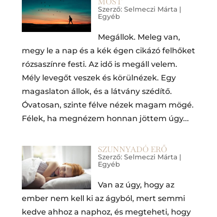
MOST
Szerző:
Selmeczi Márta
|
Egyéb
Megállok. Meleg van,
megy le a nap és a kék égen cikázó felhőket
rózsaszínre festi. Az idő is megáll velem.
Mély levegőt veszek és körülnézek. Egy
magaslaton állok, és a látvány szédítő.
Óvatosan, szinte félve nézek magam mögé.
Félek, ha megnézem honnan jöttem úgy...
SZUNNYADÓ ERŐ
Szerző:
Selmeczi Márta
|
Egyéb
Van az úgy, hogy az
ember nem kell ki az ágyból, mert semmi
kedve ahhoz a naphoz, és megteheti, hogy