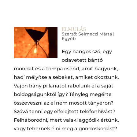
ELMÚLÁS
Szerző:
Selmeczi Márta
|
Egyéb
Egy hangos szó, egy
odavetett bántó
mondat és a tompa csend, amit hagyunk,
had’ mélyítse a sebeket, amiket okoztunk.
Vajon hány pillanatot rabolunk el a saját
boldogságunktól így? Tényleg megérte
összeveszni az el nem mosott tányéron?
Szóvá tenni egy elfelejtett telefonhívást?
Felháborodni, mert valaki aggódik értünk,
vagy tehernek élni meg a gondoskodást?