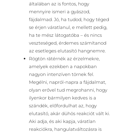
általában az is fontos, hogy
mennyire ismeri a gyászod,
fájdalmad. Jó, ha tudod, hogy téged
se érjen váratlanul, e mellett pedig,
ha te mész látogatóba – és nincs
veszteséged, érdemes számítanod
az esetleges elutasító hangnemre.
Rögtön rátérnék az érzelmekre,
amelyek ezekben a napokban
nagyon intenzíven törnek fel.
Megélni, napról-napra a fájdalmat,
olyan erővel tud megrohanni, hogy
ilyenkor bármilyen kedves is a
szándék, előfordulhat az, hogy
elutasító, akár dühös reakciót vált ki.
Aki adja, és aki kapja, váratlan
reakciókra, hangulatváltozásra is