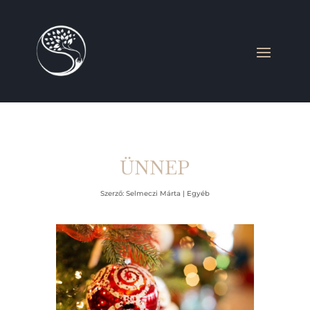
ÜNNEP
Szerző:
Selmeczi Márta
|
Egyéb