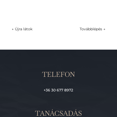
←
Újra látok
Továbblépés
→
TELEFON
+36 30 677 8972
TANÁCSADÁS