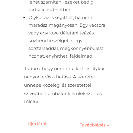
lehet számítani, ezeket pedig
tartsuk tiszteletben.
Olykor az is segíthet, ha nem
maradsz magányosan. Egy vacsora,
vagy egy kora délutáni teázás
közbeni beszélgetés egy
sorstársaddal, megkönnyebbülést
hozhat, enyhítheti fájdalmad.
Tudom, hogy nem múlik el, és olykor
nagyon erős a hatása. A szeretet
ünnepe közeleg, és szeretettel
szívedben próbálunk emlékezni, és
túlélni.
←
Újra látok
Továbblépés
→