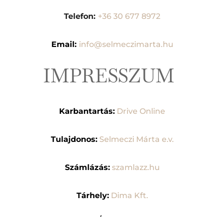
Telefon:
+36 30 677 8972
Email:
info@selmeczimarta.hu
IMPRESSZUM
Karbantartás:
Drive Online
Tulajdonos:
Selmeczi Márta e.v.
Számlázás:
szamlazz.hu
Tárhely:
Dima Kft.