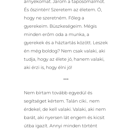
árnyékomat. Járom a taposómalmot.
És őszintén! Szeretem az életem. Ó,
hogy ne szeretném. Főleg a
gyerekeim. Büszkeségeim. Mégis
minden erőm oda a munka, a
gyerekek és a háztartás között. Leszek
én még boldog? Nem csak valaki, aki
tudja, hogy az élete jó, hanem valaki,
aki érzi is, hogy élni jó!
***
Nem bírtam tovább egyedül és
segítséget kértem. Talán ciki.. nem
érdekel, de kell valaki. Valaki, aki nem
barát, aki nyersen lát engem és kicsit
útba igazít. Annyi minden történt