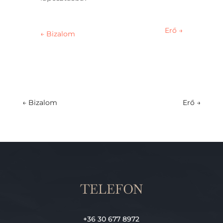
Erő
→
←
Bizalom
←
Bizalom
Erő
→
TELEFON
+36 30 677 8972