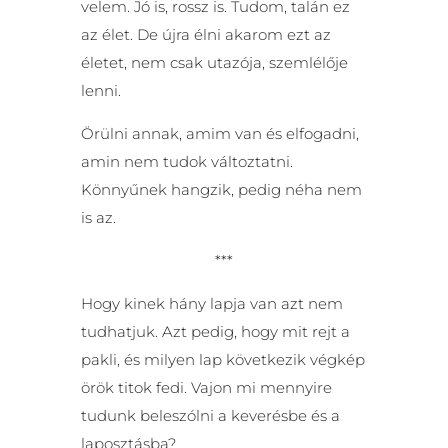
velem. Jó is, rossz is. Tudom, talán ez
az élet. De újra élni akarom ezt az
életet, nem csak utazója, szemlélője
lenni.
Örülni annak, amim van és elfogadni,
amin nem tudok változtatni.
Könnyűnek hangzik, pedig néha nem
is az.
***
Hogy kinek hány lapja van azt nem
tudhatjuk. Azt pedig, hogy mit rejt a
pakli, és milyen lap következik végkép
örök titok fedi. Vajon mi mennyire
tudunk beleszólni a keverésbe és a
laposztásba?