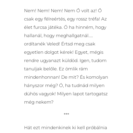
Nem! Nem! Nem! Nem Ő volt az! Ő
csak egy félreértés, egy rossz tréfa! Az
élet furcsa játéka. Ó ha hinném, hogy
hallanál, hogy meghallgatnál…..
ordítanék Veled! Értsd meg csak
egyetlen dolgot kérek! Egyet, mégis
rendre ugyanazt küldöd. Igen, tudom
tanuljak belőle. Ez ömlik rám
mindenhonnan! De mit? És komolyan
hányszor még? Ó, ha tudnád milyen
dühös vagyok! Milyen lapot tartogatsz
még nekem?
***
Hát ezt mindenkinek ki kell próbálnia