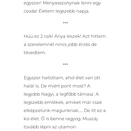
egyszer! Menyasszonynak lenni egy
csoda! Életem legszebb napja.
***
Húú ez 2 csík! Anya leszek! Azt hittem
a szerelemnél nincs jobb érzés de
tévedtem.
***
Egyszer hallottam, ahol élet van ott
halál is. De miért pont most? A
legjobb Nagyi, a legfőbb támasz. A
legszebb emlékek, amiket már csak
elképzelünk magunknak….. De itt ez a
kis élet. Ő is benne ragyog. Muszáj
tovább lépni az utamon.