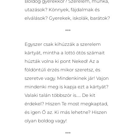
Boldog gyerekkor? Szerelem, munka,
utazások? Könnyek, fájdalmak és
elválások? Gyerekek, iskolák, barátok?
***
Egyszer csak kihúzzák a szerelem
kártyát, mintha a lottó ötös számait
húzták volna ki pont Neked! Az a
földöntúli érzés mikor szeretsz, és
szeretve vagy. Mindenkinek jár! Vajon
mindenki meg is kapja ezt a kártyát?
Valaki talán többször is….. De kit
érdekel? Hiszen Te most megkaptad,
és igen Ő az. Ki más lehetne? Hiszen
olyan boldog vagy!
***